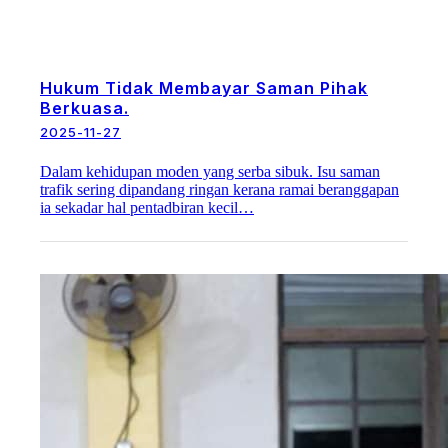
Hukum Tidak Membayar Saman Pihak
Berkuasa.
2025-11-27
Dalam kehidupan moden yang serba sibuk. Isu saman
trafik sering dipandang ringan kerana ramai beranggapan
ia sekadar hal pentadbiran kecil…