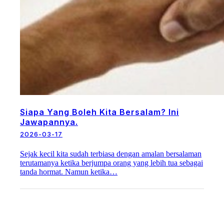
Siapa Yang Boleh Kita Bersalam? Ini
Jawapannya.
2026-03-17
Sejak kecil kita sudah terbiasa dengan amalan bersalaman
terutamanya ketika berjumpa orang yang lebih tua sebagai
tanda hormat. Namun ketika…