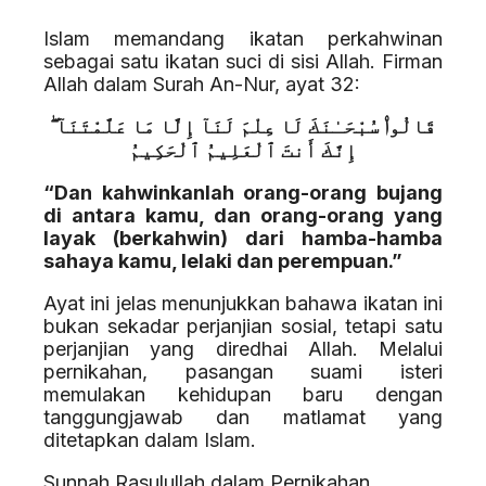
Islam memandang ikatan perkahwinan
sebagai satu ikatan suci di sisi Allah. Firman
Allah dalam Surah An-Nur, ayat 32:
قَالُوا۟ سُبْحَـٰنَكَ لَا عِلْمَ لَنَآ إِلَّا مَا عَلَّمْتَنَآ ۖ
إِنَّكَ أَنتَ ٱلْعَلِيمُ ٱلْحَكِيمُ
“Dan kahwinkanlah orang-orang bujang
di antara kamu, dan orang-orang yang
layak (berkahwin) dari hamba-hamba
sahaya kamu, lelaki dan perempuan.”
Ayat ini jelas menunjukkan bahawa ikatan ini
bukan sekadar perjanjian sosial, tetapi satu
perjanjian yang diredhai Allah. Melalui
pernikahan, pasangan suami isteri
memulakan kehidupan baru dengan
tanggungjawab dan matlamat yang
ditetapkan dalam Islam.
Sunnah Rasulullah dalam Pernikahan