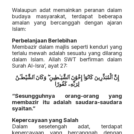
Walaupun adat memainkan peranan dalam
budaya masyarakat, terdapat beberapa
amalan yang bercanggah dengan ajaran
Islam:
Perbelanjaan Berlebihan
Membazir dalam majlis seperti kenduri yang
terlalu mewah adalah sesuatu yang dilarang
dalam Islam. Allah SWT berfirman dalam
Surah Al-Isra’, ayat 27:
إِنَّ ٱلْمُبَذِّرِينَ كَانُوٓا۟ إِخْوَٰنَ ٱلشَّيَـٰطِينِ ۖ وَكَانَ ٱلشَّيْطَـٰنُ
لِرَبِّهِۦ كَفُورًا
“Sesungguhnya orang-orang yang
membazir itu adalah saudara-saudara
syaitan.”
Kepercayaan yang Salah
Dalam sesetengah adat, terdapat
kepercayaan yang bercanggah dengan