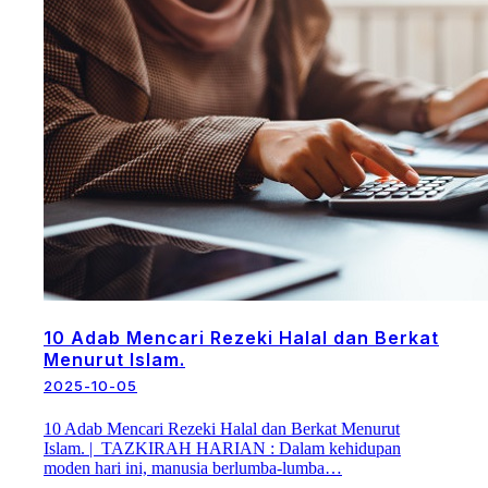
10 Adab Mencari Rezeki Halal dan Berkat
Menurut Islam.
2025-10-05
10 Adab Mencari Rezeki Halal dan Berkat Menurut
Islam. | TAZKIRAH HARIAN : Dalam kehidupan
moden hari ini, manusia berlumba-lumba…