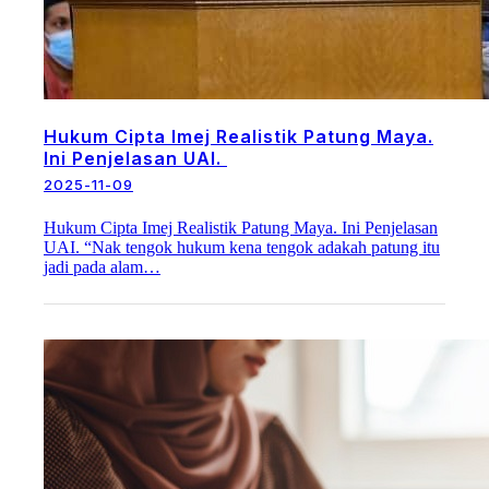
Hukum Cipta Imej Realistik Patung Maya.
Ini Penjelasan UAI.
2025-11-09
Hukum Cipta Imej Realistik Patung Maya. Ini Penjelasan
UAI. “Nak tengok hukum kena tengok adakah patung itu
jadi pada alam…