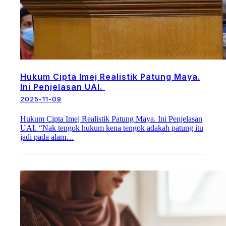
Hukum Cipta Imej Realistik Patung Maya.
Ini Penjelasan UAI.
2025-11-09
Hukum Cipta Imej Realistik Patung Maya. Ini Penjelasan
UAI. “Nak tengok hukum kena tengok adakah patung itu
jadi pada alam…