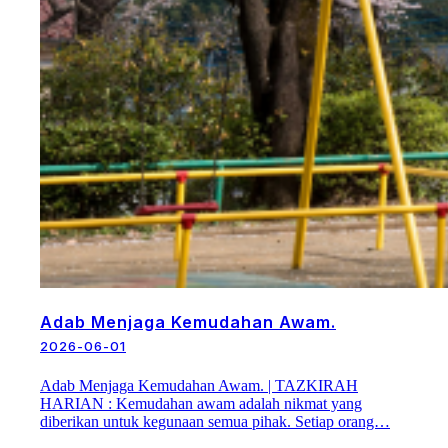
Adab Menjaga Kemudahan Awam.
2026-06-01
Adab Menjaga Kemudahan Awam. | TAZKIRAH
HARIAN : Kemudahan awam adalah nikmat yang
diberikan untuk kegunaan semua pihak. Setiap orang…