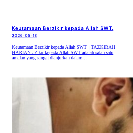
Keutamaan Berzikir kepada Allah SWT.
2026-05-13
Keutamaan Berzikir kepada Allah SWT. | TAZKIRAH
HARIAN : Zikir kepada Allah SWT adalah salah satu
amalan yang sangat dianjurkan dalam…