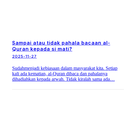
Sampai atau tidak pahala bacaan al-
Quran kepada si mati?
2025-11-27
Sudahmenjadi kebiasaan dalam masyarakat kita. Setiap
kali ada kematian, al-Quran dibaca dan pahalanya
dihadiahkan kepada arwah. Tidak kiralah sama ada…