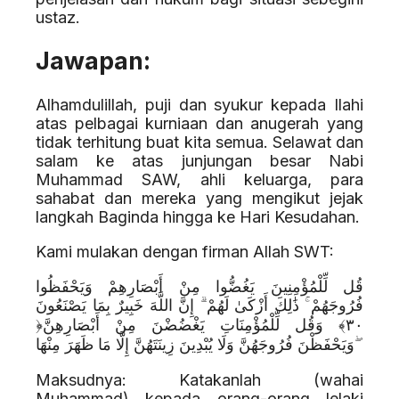
ustaz.
Jawapan:
Alhamdulillah, puji dan syukur kepada Ilahi
atas pelbagai kurniaan dan anugerah yang
tidak terhitung buat kita semua. Selawat dan
salam ke atas junjungan besar Nabi
Muhammad SAW, ahli keluarga, para
sahabat dan mereka yang mengikut jejak
langkah Baginda hingga ke Hari Kesudahan.
Kami mulakan dengan firman Allah SWT:
قُل لِّلْمُؤْمِنِينَ يَغُضُّوا مِنْ أَبْصَارِهِمْ وَيَحْفَظُوا
فُرُوجَهُمْ ۚ ذَٰلِكَ أَزْكَىٰ لَهُمْ ۗ إِنَّ اللَّهَ خَبِيرٌ بِمَا يَصْنَعُونَ
‎﴿٣٠﴾ وَقُل لِّلْمُؤْمِنَاتِ يَغْضُضْنَ مِنْ أَبْصَارِهِنَّ
وَيَحْفَظْنَ فُرُوجَهُنَّ وَلَا يُبْدِينَ زِينَتَهُنَّ إِلَّا مَا ظَهَرَ مِنْهَا ۖ
Maksudnya: Katakanlah (wahai
Muhammad) kepada orang-orang lelaki